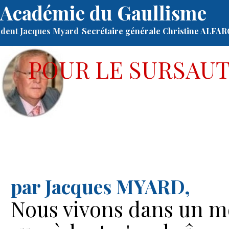
Académie du Gaullisme
ident Jacques Myard
Secrétaire générale Christine ALFA
POUR LE SURSAUT
par Jacques MYARD,
Nous vivons dans un mo