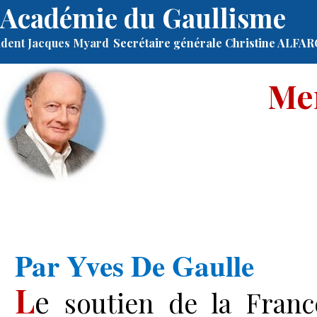
Académie du Gaullisme
ident Jacques Myard
Secrétaire générale Christine ALFA
Mer
Par
Yves De Gaulle
L
e
soutien de la Fran