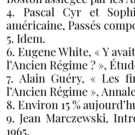
4. Pascal Cyr et Soph
américaine, Passés compo
5. Idem.
6. Eugene White, « Y avai
l’Ancien Régime ? », Étud
7. Alain Guéry, « Les f
l’Ancien Régime », Annales
8. Environ 15 % aujourd’h
9. Jean Marczewski, Intro
1965.